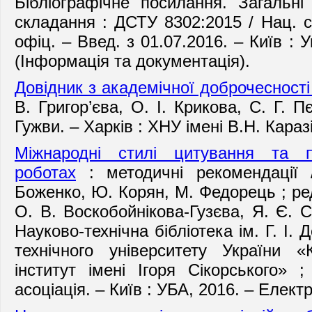
Бібліографічне посилання. Загальн
складання : ДСТУ 8302:2015 / Нац. с
офіц. – Введ. з 01.07.2016. – Київ : 
(Інформація та документація).
Довідник з академічної доброчесності
В. Григор’єва, О. І. Крикова, С. Г. П
Гужви. – Харків : ХНУ імені В.Н. Каразі
Міжнародні стилі цитування та 
роботах
: методичні рекомендації /
Боженко, Ю. Корян, М. Федорець ; ред
О. В. Воскобойнікова-Гузєва, Я. Є. 
Науково-технічна бібліотека ім. Г. І.
технічного університету України «К
інститут імені Ігоря Сікорського» ;
асоціація. – Київ : УБА, 2016. – Електр