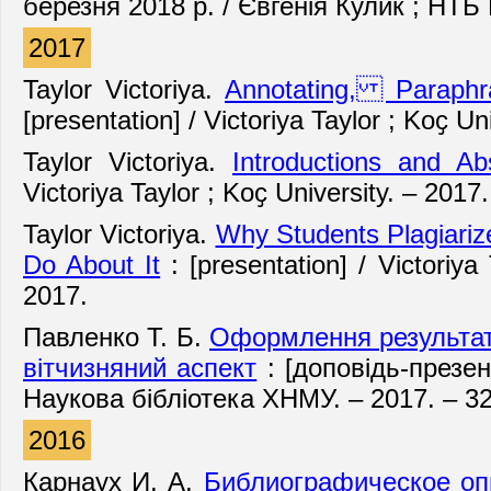
березня 2018 р. / Євгенія Кулик ; НТБ
2017
Taylor Victoriya.
Annotating, Paraphr
[presentation] / Victoriya Taylor ; Koҫ Un
Taylor Victoriya.
Introductions and A
Victoriya Taylor ; Koҫ University. – 2017.
Taylor Victoriya.
Why Students Plagiari
Do About It
: [presentation] / Victoriya
2017.
Павленко Т. Б.
Оформлення результат
вітчизняний аспект
: [доповідь-презен
Наукова бібліотека ХНМУ. – 2017. – 3
2016
Карнаух И. А.
Библиографическое оп