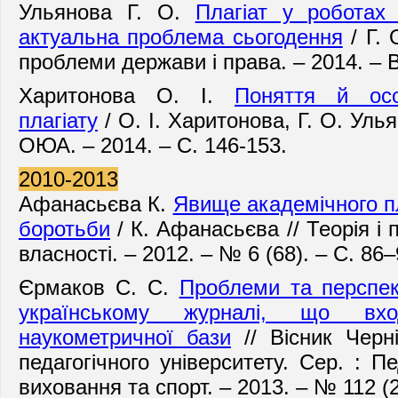
Ульянова Г. О.
Плагіат у роботах 
актуальна проблема сьогодення
/ Г. 
проблеми держави і права. – 2014. – В
Харитонова О. І.
Поняття й осо
плагіату
/ О. І. Харитонова, Г. О. Уль
ОЮА. – 2014. – С. 146-153.
2010-2013
Афанасьєва К.
Явище академічного пл
боротьби
/ К. Афанасьєва // Теорія і 
власності. – 2012. – № 6 (68). – С. 86–
Єрмаков С. С.
Проблеми та перспект
українському журналі, що вхо
наукометричної бази
// Вісник Черні
педагогічного університету. Сер. : Пе
виховання та спорт. – 2013. – № 112 (2