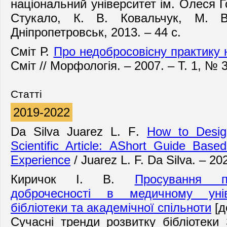
національний університет ім. Олеся Го
Стукало, К. В. Ковальчук, М. В
Дніпропетровськ, 2013. – 44 с.
Сміт Р.
Про недобросовісну практику 
Сміт // Морфологія. – 2007. – Т. 1, № 3
Статті
2019-2022
Da Silva Juarez L. F
.
How to Desig
Scientific Article: AShort Guide Ba
Experience
/
Juarez L. F. Da Silva
. – 20
Киричок І. В.
Просування п
доброчесності в медичному уніве
біб
лі
отеки та академічної спільноти
[д
Сучасні тренди розвитку бібліотек