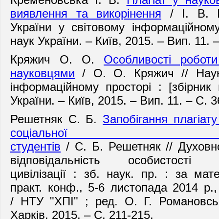
виявлення та викорінення
/ І. В. 
України у світовому інформаційному
наук України. – Київ, 2015. – Вип. 11. 
Кряжич О. О.
Особливості робот
науковцями
/ О. О. Кряжич // Наук
інформаційному просторі : [збірник
України. – Київ, 2015. – Вип. 11. – С. 3
Решетняк С. Б.
Запобігання плагіат
соціальної відпо
студентів
/ С. Б. Решетняк // Духовн
відповідальність особистос
цивілізації : зб. наук. пр. : за мат
практ. конф., 5-6 листопада 2014 р.,
/ НТУ "ХПІ" ; ред. О. Г. Романовсь
Харків, 2015. – С. 211-215.