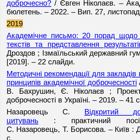
доброчесно?
/ Євген Ніколаєв. – А
ка
бюлетень. – 2022. – Вип. 27, листопад.
2019
Академічне письмо: 20 порад щодо 
текстів та представлення результат
Дроздов ; Ізмаїльський державний гум
[2019]. – 22 слайди.
Методичні рекомендації для закладів 
принципів академічної доброчесності
В. Бахрушин, Є. Ніколаєв ; Проект
доброчесності в Україні. – 2019. – 41 с
Назаровець С.
Відкритий д
цитувань
:
п
рактичний посі
С.
Назаровець,
Т.
Борисова.
–
К
иїв :
с.