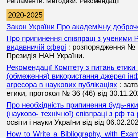
Регламенти. Методики. Рекомендації
2020-2025
Закон України Про академічну доброч
Про припинення співпраці з ученими Р
видавничій сфері
: розпорядження № 14
Президія НАН України.
Рекомендації Комітету з питань етик
(обмеження) використання джерел ін
агресора в наукових публікаціях
: зат
етики, протокол № 36 (46) від 30.11.20
Про необхідність припинення будь-як
(науково- технічної) співпраці з рф та
освіти і науки України від від 06.02.20
How to Write a Bibliography, with Exa