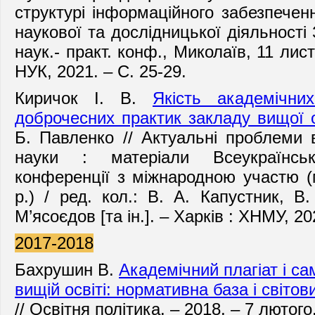
структурі інформаційного забезпечен
наукової та дослідницької діяльності
наук.- практ. конф., Миколаїв, 11 лис
НУК, 2021. – С. 25-29.
Киричок І. В.
Якість академічни
доброчесних практик закладу вищої 
Б. Павленко // Актуальні проблеми 
науки : матеріали Всеукраїнсько
конференції з міжнародною участю
(
р.) / ред. кол.: В. А. Капустник, В
М’ясоєдов [та ін.].
– Харків : ХНМУ, 202
2017-2018
Бахрушин В.
Академічний плагіат і са
вищій освіті: нормативна база і світов
// Освітня політика.
–
2018.
–
7 лютого