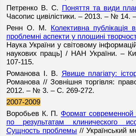
Петренко В. С.
Поняття та види плаг
Часопис цивілістики. – 2013. – № 14. –
Ренн О. М.
Колективна публікація 
проблемні аспекти у площині творчост
Наука України у світовому інформацій
наукових праць] / НАН України. – Киї
107-115.
Романова І. В.
Явище плагіату: істо
Романова // Зовнішня торгівля: право
2012. – № 3. – С. 269-272.
2007-2009
Воробьев К. П.
Формат современной 
по результатам клинического ис
Сущность проблемы
// Укра
їнський м