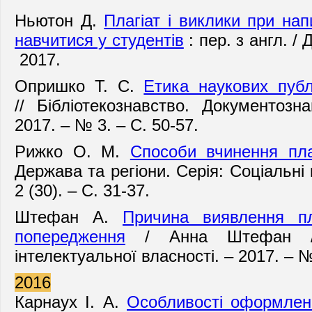
Ньютон Д.
Плагіат і виклики при нап
навчитися у студентів
: пер. з англ. /
2017.
Опришко Т. С.
Етика наукових пуб
//
Бібліотекознавство. Документозна
2017. – № 3. – С. 50-57.
Рижко О. М.
Способи вчинення пла
Держава та регіони. Серія: Соціальні 
2 (30). – С. 31-37.
Штефан А.
Причина виявлення пл
попередження
/ Анна Штефан //
інтелектуальної власності. – 2017. – №
2016
Карнаух І. А.
Особливості оформлен