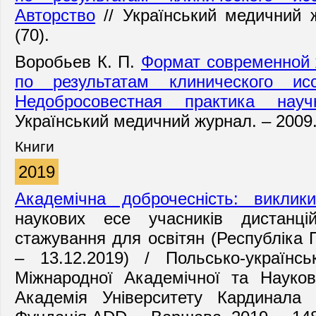
Авторство
// Укра
їнський медичний 
(70).
Воробьев К. П.
Формат современной 
по результатам клинического ис
Недобросовестная практика науч
Укра
їнський медичний журнал. – 2009.
Книги
2019
Академічна доброчесність: виклики
наукових есе учасників дистанці
стажування для освітян (Республіка
– 13.12.2019) / Польсько-українсь
Міжнародної Академічної та Науков
Академія Університету Кардинала