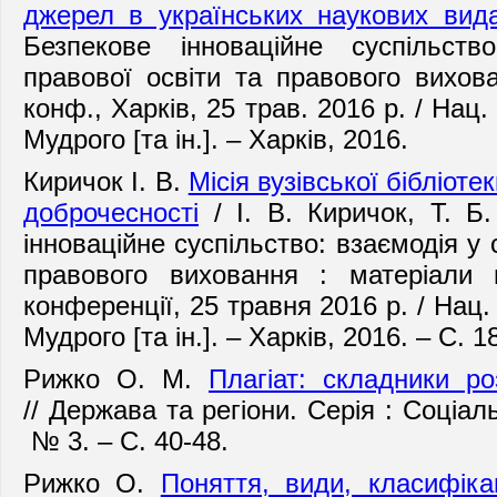
джерел в українських наукових вид
Безпекове інноваційне суспільст
правової освіти та правового вихова
конф., Харків, 25 трав. 2016 р. / Нац
Мудрого [та ін.]. – Харків, 2016.
Киричок І. В.
Місія вузівської бібліоте
доброчесності
/ І. В. Киричок, Т. Б
інноваційне суспільство: взаємодія у 
правового виховання : матеріали 
конференції, 25 травня 2016 р. / Нац.
Мудрого [та ін.]. – Харків, 2016. – С. 
Рижко О. М.
Плагіат: складники р
// Держава та регіони. Серія : Соціаль
№ 3.
–
С. 40-48.
Рижко О.
Поняття, види, класифікац