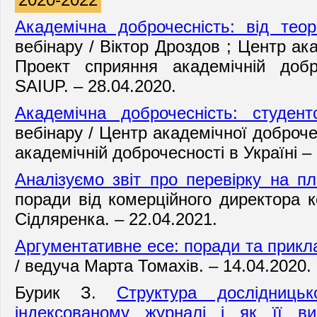
Академічна доброчесність: від теор
вебінар
у
/
Віктор Дроздов ;
Центр ака
Проект сприяння академічній добр
SAIUP.
– 28.04.2020.
Академічна доброчесність: студентс
вебінару / Центр академічної доброче
академічній доброчесності в Україні 
Аналізуємо звіт про перевірку на пл
поради від комерційного директора к
Сідляренка. – 22.04.2021.
Аргументативне есе: поради та прикл
/ ведуча Марта Томахів. – 14.04.2020.
Бурик З.
Структура дослідниць
індексованому журналі і як її ви