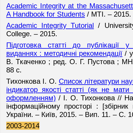
Academic Integrity at the Massachusetts
A Handbook for Students
/ MTI. – 2015. 
Academic Integrity Tutorial
/ Universit
College. – 2015.
Підготовка статті до публікації у
виданнях : методичні рекомендації
/ у
В. Ткаченко ; ред. О. Г. Пустова ; М
88 с.
Тихонкова І. О.
Список літератури нау
індикатор якості статті (як не мати
оформленням)
/ І. О. Тихонкова // Н
інформаційному просторі : [збірник
України. – Київ, 2015. – Вип. 11. – С. 
2003-2014