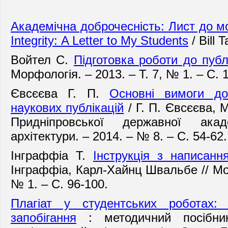
Академічна доброчесність: Лист до мо
Integrity: A Letter to My Students
/ Bill T
Войтел С.
Підготовка роботи до публі
Морфологія. – 2013. – Т. 7, № 1. – С. 
Євсєєва Г. П.
Основні вимоги до
наукових публікацій
/ Г. П. Євсєєва, М
Придніпровської державної ака
архітектури. – 2014. – № 8. – С. 54-62.
Інграффіа Т.
Інструкція з написання
Інграффіа, Карл-Хайнц Швальбе // Мор
№ 1. – С. 96-100.
Плагіат у студентських роботах:
запобігання
: методичний посібник