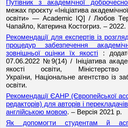
Путівник з академічної доброчесно
межах проєкту «Ініціатива академічної
освіти» — Academic IQ] / Любов Тер
Чапайло, Катерина Костогриз. – 2022. 
Рекомендації для експертів із розгляд
процедур забезпечення академіч
зовнішньої оцінки їх якості
: додат
07.06.2022 №9(14) / Ініціатива акаде
якості освіти, Міністерст
України, Національне агентство із за
освіти.
Рекомендації ЄАНР (Європейської асо
редакторів) для авторів і перекладачі
англійською мовою
.
– Версія 2021 р.
Як допомогти студентам й аспі