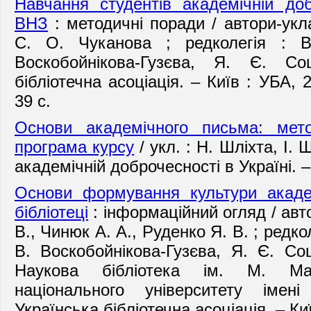
Навчання студентів академічній доб
ВНЗ
: методичні поради / автори-укла
С. О. Чуканова ; редколегія : 
Воскобойнікова-Гузєва, Я. Є. Со
бібліотечна асоціація. – Київ : УБА, 
39 с.
Основи академічного письма: мето
програма курсу
/ укл. : Н. Шліхта, І.
академічній доброчесності в Україні. – 
Основи формування культури академ
бібліотеці
: інформаційний огляд / авто
В., Чинюк А. А., Руденко Я. В. ; редко
В. Воскобойнікова-Гузєва, Я. Є. Со
Наукова бібліотека ім. М. Мак
національного університету іме
Українська бібліотечна асоціація. – Киї