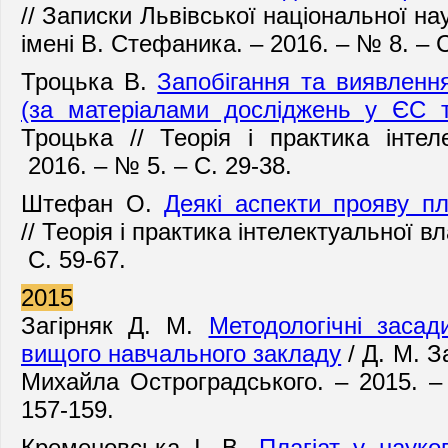
//
Записки Львівської національної нау
імені В. Стефаника. – 2016. – № 8. – С
Троцька В.
Запобігання та виявлення
(за матеріалами досліджень у ЄС т
Троцька // Теорія і практика інтел
2016. – № 5. – С. 29-38.
Штефан О.
Деякі аспекти прояву пл
// Теорія і практика інтелектуальної вл
С. 59-67.
2015
Загірняк Д. М.
Методологічні засад
вищого навчального закладу
/ Д. М. З
Михайла Остроградського. – 2015. – 
157-159.
Кременовська І. В.
Плагіат у науко