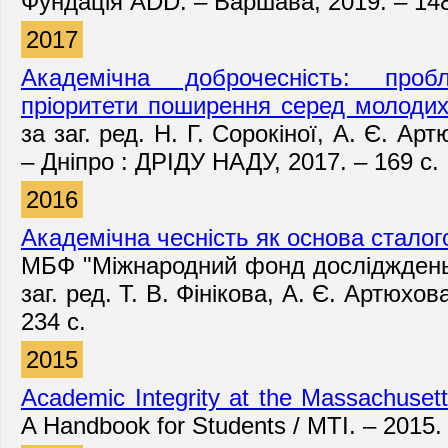
Фундація ADD. – Варшава, 2019. – 148
2017
Академічна доброчесність: про
пріоритети поширення серед молодих
за заг. ред. Н. Г. Сорокіної, А. Є. Арт
– Дніпро : ДРІДУ НАДУ, 2017. – 169 с.
2016
Академічна чесність як основа сталог
МБФ "Міжнародний фонд дослідждень о
заг. ред. Т. В. Фінікова, А. Є. Артюхов
234 с.
2015
Academic Integrity at the Massachusett
A Handbook for Students / MTI. – 2015. 