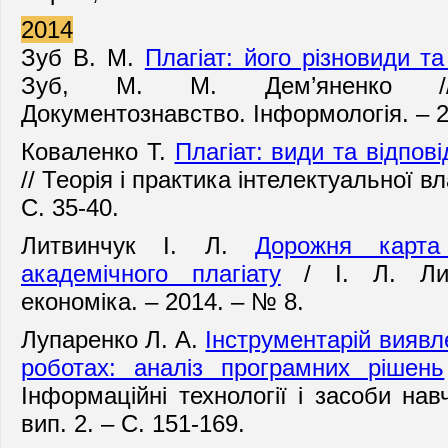
2014
Зуб В. М.
Плагіат: його різновиди та
Зуб, М. М. Дем’яненко // Б
Документознавство. Інформологія. – 2
Коваленко Т.
Плагіат: види та відпові
// Теорія і практика інтелектуальної вл
С. 35-40.
Литвинчук І. Л.
Дорожня карта
академічного плагіату
/ І. Л. Лит
економіка. – 2014. – № 8.
Лупаренко Л. А.
Інструментарій виявл
роботах: аналіз програмних рішень
Інформаційні технології і засоби на
вип. 2. – С. 151-169.