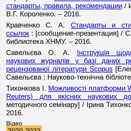
стандарты, правила, рекомендации
/ 
В.Г. Короленко. – 2016.
Кравченко С. А.
Стандарты и сти
ссылок
: [сообщение-презентация] / С
библиотека ХНМУ. – 2016.
Савельєва О. А.
Інструкція щод
наукових журналів у базі даних р
рецензованої літератури Scopus
[Елек
Савельєва ; Науково-технічна бібліот
Тихонкова І.
Можливості платформи W
Reuters) для якісних наукових до
методичного семінару] / Ірина Тихонк
2016.
Відео
2020-2022