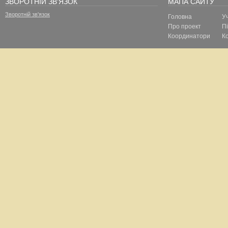
ЗВОРОТНІЙ ЗВ'ЯЗОК
МАПА САЙТУ
Зворотній зв'язок
Головна
У
Про проект
П
Координатори
К